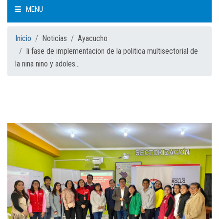
MENU
INICIO
Inicio
Noticias
Ayacucho
Ii fase de implementacion de la politica multisectorial de
la nina nino y adoles...
QUIÉNES SOMOS
CÓMO TRABAJAMOS
QUÉ HACEMOS
MESA NACIONAL
MESAS REGIONALES
NOTICIAS