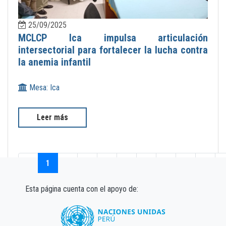
25/09/2025
MCLCP Ica impulsa articulación
intersectorial para fortalecer la lucha contra
la anemia infantil
Mesa: Ica
Leer más
‹
1
2
3
4
5
6
7
8
9
1
Esta página cuenta con el apoyo de: