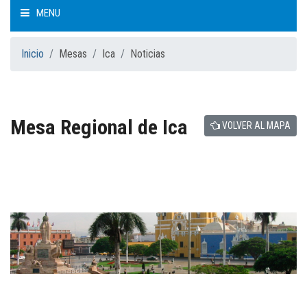
MENU
INICIO
Inicio
Mesas
Ica
Noticias
QUIÉNES SOMOS
Mesa Regional de Ica
VOLVER AL MAPA
CÓMO TRABAJAMOS
QUÉ HACEMOS
MESA NACIONAL
MESAS REGIONALES
NOTICIAS