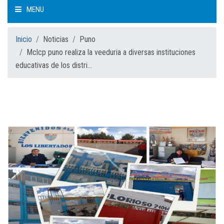
MENU
INICIO
Inicio
Noticias
Puno
Mclcp puno realiza la veeduria a diversas instituciones
educativas de los distri...
QUIÉNES SOMOS
CÓMO TRABAJAMOS
QUÉ HACEMOS
MESA NACIONAL
MESAS REGIONALES
NOTICIAS