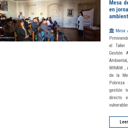
Mesa de
en jorn
ambient
Mesa: 
Prmiviendo
el Taller
Gestión 
Ambiental,
MINAM. , a
de la Me
Pobreza (
gestión t
directo 
vulnerable
Lee