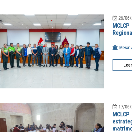
26/06/
MCLCP 
Regiona
Mesa: 
Lee
17/06/
MCLCP A
estrat
matrimo