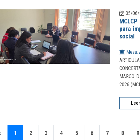
05/06/
MCLCP A
para im
social
Mesa: 
ARTICUL
CONCERT
MARCO D
2026 (MC
Lee
‹
1
2
3
4
5
6
7
8
9