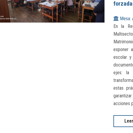
forzada
Mesa: 
En la Re
Multisect
Matrimoni
exponer a
escolar y 
documento
ejes: la
transforma
estas prá
garantizar
acciones p
Lee